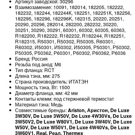
Артикул заводской: 30296
Взаимозамение: 10091, 182014, 182205, 182222,
182232, 182244, 182244К, 182251, 182251К, 182256,
182295, 182296, 182296K, 182315, 20220, 20251,
20290, 20296, 282014, 282200, 282232, 30220,
30251, 30290, 30291, 60301, 60302, 60305, 60363,
R182200, R182222, R182232, R182244, R182251,
R182315, R50301, R50302, R50305, R60301,
R60302, И50301, И50302, И50305, Р50301, Р50302,
Р50305, Р50362, Р60301, Р60302, Р60362, Р6036
Бренд: Россия
Резьба под анод: М6
Тип фланца: RCT
Длина тэна, мм: 275
Страна производитель: ИТАТЭН
Мощность тэна, Вт: 1500
Диаметр фланца, мм: 42 мм
Контакты клемм: под стержневой термостат
Материал тэна: Медь
Совместимые бренды:
Ariston, Аристон, De Luxe
3W30V, De Luxe 3W50V, De Luxe 4W30Vs, De Luxe
3W50V2, De Luxe W80V1, De Luxe 3W40V, De Luxe
W50V, De Luxe W50V1, De Luxe 4W40Vs, De Luxe
3W60V1, Real, Реал, Thermex