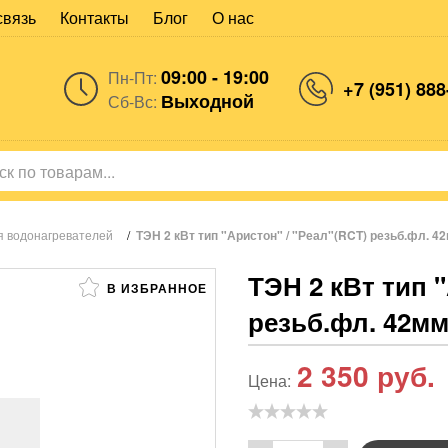
связь
Контакты
Блог
О нас
09:00 - 19:00
Пн-Пт:
+7 (951) 888
Выходной
Сб-Вс:
я водонагревателей
/
ТЭН 2 кВт тип "Аристон" / "Реал"(RCT) резьб.фл. 42мм
ТЭН 2 кВт тип 
В ИЗБРАННОЕ
резьб.фл. 42мм 
2 350
руб.
Цена: