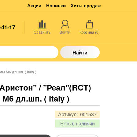
Акции
Новинки
Хиты продаж
-41-17
Сравнить
Войти
Корзина (
0
)
Найти
 М6 дл.шп. ( Italy )
"Аристон" / "Реал"(RCT)
М6 дл.шп. ( Italy )
Артикул:
001537
Есть в наличии