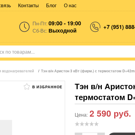
связь
Контакты
Блог
О нас
09:00 - 19:00
Пн-Пт:
+7 (951) 888
Выходной
Сб-Вс:
я водонагревателей
/
Тэн в/н Аристон 3 кВт (фирм.) с термостатом D=42m
Тэн в/н Аристон
В ИЗБРАННОЕ
термостатом D
2 590
руб.
Цена: