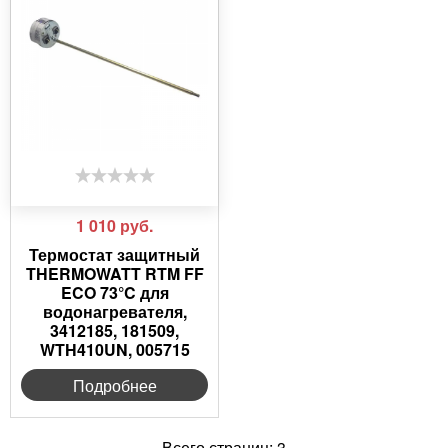
1 010
руб.
Термостат защитный
THERMOWATT RTM FF
ECO 73°C для
водонагревателя,
3412185, 181509,
WTH410UN, 005715
Подробнее
Всего страниц:
3